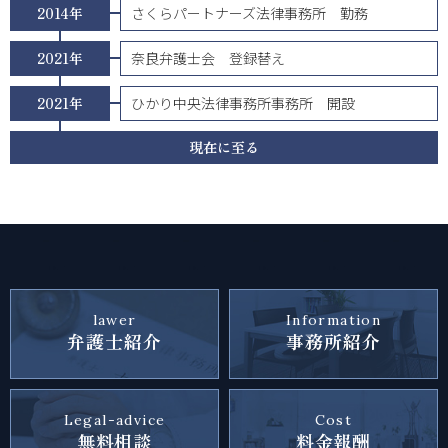
2014年
さくらパートナーズ法律事務所 勤務
2021年
奈良弁護士会 登録替え
2021年
ひかり中央法律事務所事務所 開設
現在に至る
lawer
Information
弁護士紹介
事務所紹介
Legal-advice
Cost
無料相談
料金報酬